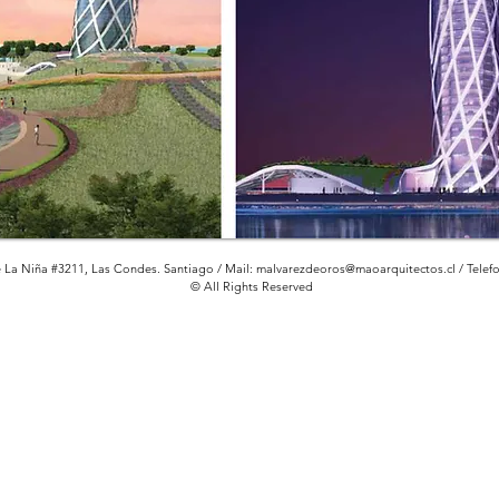
e La Niña #3211, Las Condes. Santiago / Mail:
malvarezdeoros@maoarquitectos.cl
/ Telef
© All Rights Reserved