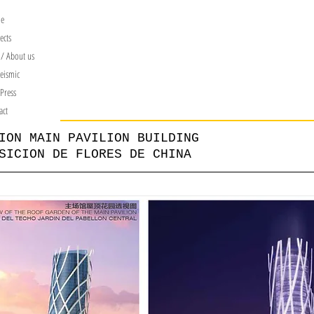
me
ects
/ About us
eismic
 Press
act
ION MAIN PAVILION BUILDING
SICION DE FLORES DE CHINA