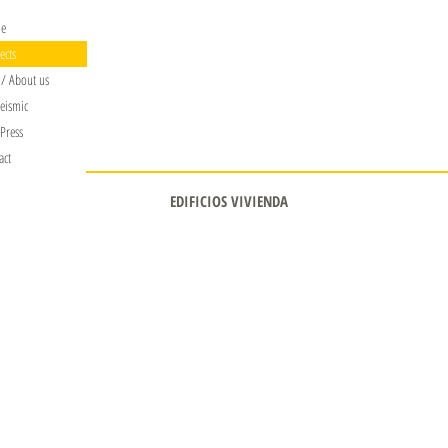
me
ects
/ About us
eismic
 Press
act
NCURSOS
CONDOMINIOS
EDIFICIOS VIVIENDA
EDUCACIÓN
DEPORTIV