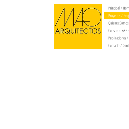
Principal / Ho
Proyectos / Proj
Quienes Somos 
Consorcio A&E s
Publicaciones /
Contacto / Cont
AEROPUERTOS
RETAIL
COMISARIAS
CO