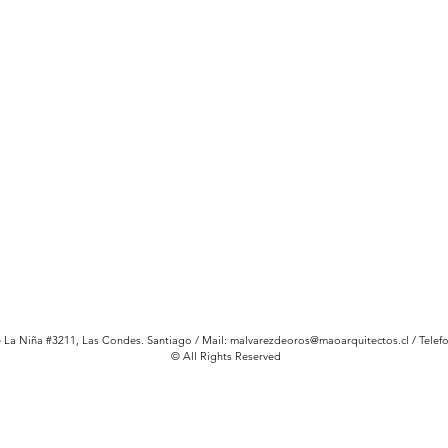
e La Niña #3211, Las Condes. Santiago / Mail:
malvarezdeoros@maoarquitectos.cl
/ Telef
© All Rights Reserved