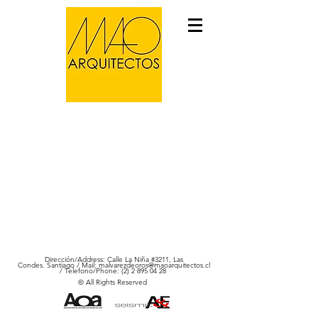
Dirección/Address: Calle La Niña #3211, Las
Condes. Santiago / Mail:
malvarezdeoros@maoarquitectos.cl
/ Telefono/Phone: (2) 2
895 04 28
© All Rights Reserved